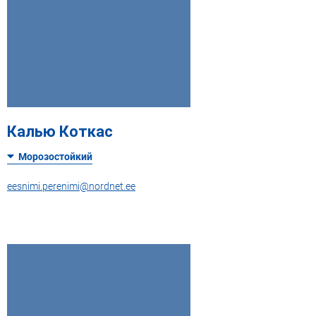
Калью Коткас
Морозостойкий
eesnimi.perenimi@nordnet.ee