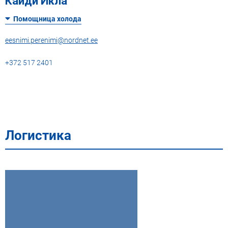
Кайди Икла
Помощница холода
eesnimi.perenimi@nordnet.ee
+372 517 2401
Логистика