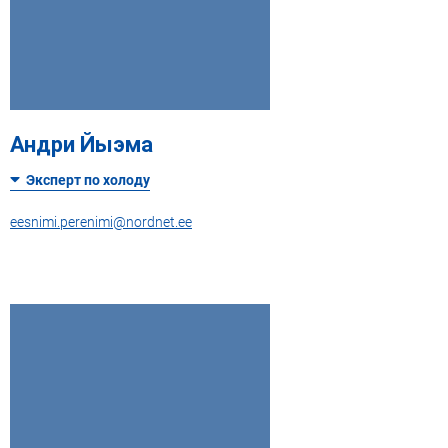
Андри Йыэма
Эксперт по холоду
eesnimi.perenimi@nordnet.ee