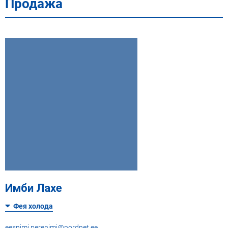
Продажа
Имби Лахе
Фея холода
eesnimi.perenimi@nordnet.ee