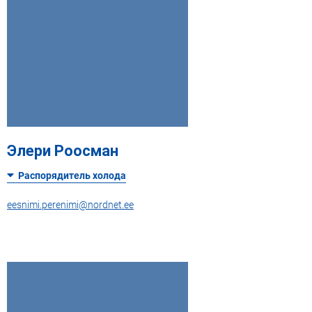
Элери Роосман
Распорядитель холода
eesnimi.perenimi@nordnet.ee